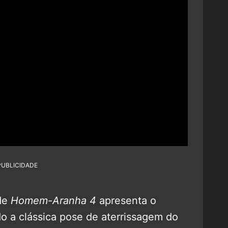
PUBLICIDADE
 de
Homem-Aranha 4
apresenta o
o a clássica pose de aterrissagem do