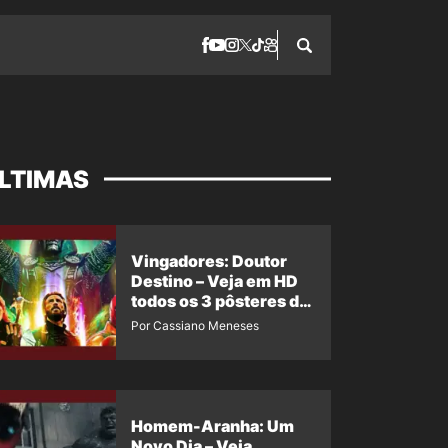
LTIMAS
Vingadores: Doutor
Destino – Veja em HD
todos os 3 pôsteres de
‘Doomsday’ + 1 imagem
Por Cassiano Meneses
oficial com os 26
heróis do filme
Homem-Aranha: Um
Novo Dia – Veja