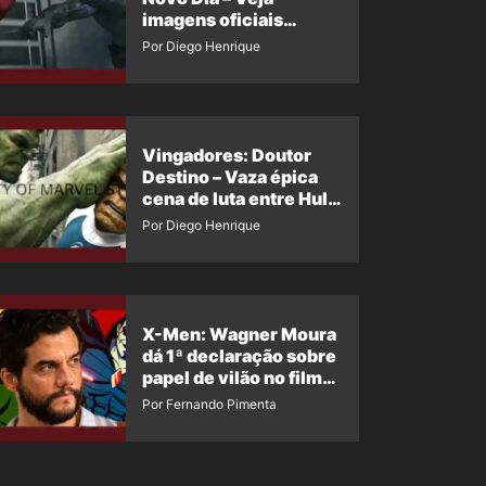
imagens oficiais
descartadas do Hulk
Por Diego Henrique
Cinza no filme
Vingadores: Doutor
Destino – Vaza épica
cena de luta entre Hulk
e o Coisa
Por Diego Henrique
X-Men: Wagner Moura
dá 1ª declaração sobre
papel de vilão no filme
da Marvel
Por Fernando Pimenta