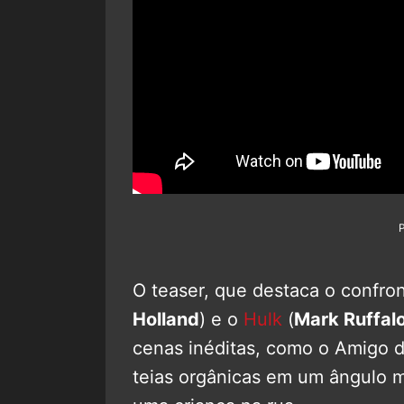
O teaser, que destaca o confro
Holland
) e o
Hulk
(
Mark Ruffal
cenas inéditas, como o Amigo 
teias orgânicas em um ângulo 