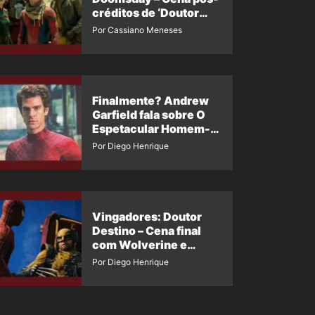
créditos de ‘Doutor
Destino’ é revelada
Por Cassiano Meneses
Finalmente? Andrew
Garfield fala sobre O
Espetacular Homem-
Aranha 3
Por Diego Henrique
Vingadores: Doutor
Destino – Cena final
com Wolverine e
Homem-Aranha de
Por Diego Henrique
Maguire vaza nas
redes