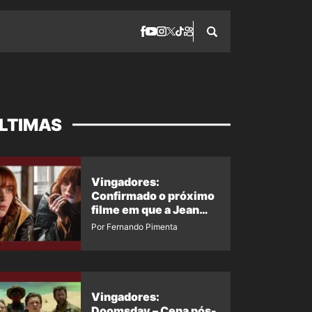
LTIMAS
Vingadores:
Confirmado o próximo
filme em que a Jean
Grey irá aparecer
Por Fernando Pimenta
Vingadores:
Doomsday – Cena pós-