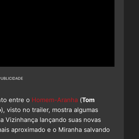
PUBLICIDADE
nto entre o
Homem-Aranha
(
Tom
o
), visto no trailer, mostra algumas
da Vizinhança lançando suas novas
mais aproximado e o Miranha salvando