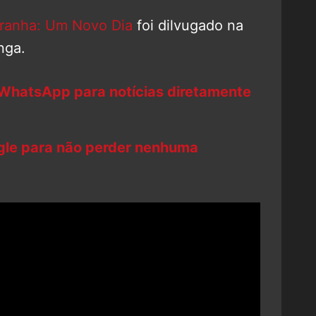
anha: Um Novo Dia
foi dilvugado na
nga.
 WhatsApp para notícias diretamente
ogle para não perder nenhuma