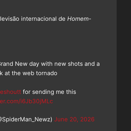
levisão internacional de
Homem-
Brand New day with new shots and a
ok at the web tornado
eshoutt
for sending me this
tter.com/i6Jb30jMLc
@SpiderMan_Newz)
June 20, 2026