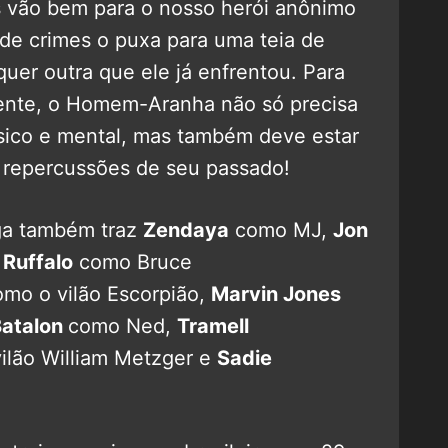
s vão bem para o nosso herói anônimo
de crimes o puxa para uma teia de
quer outra que ele já enfrentou. Para
rente, o Homem-Aranha não só precisa
ísico e mental, mas também deve estar
s repercussões de seu passado!
nga também traz
Zendaya
como MJ,
Jon
 Ruffalo
como Bruce
mo o vilão Escorpião,
Marvin Jones
Batalon
como Ned,
Tramell
lão William Metzger e
Sadie