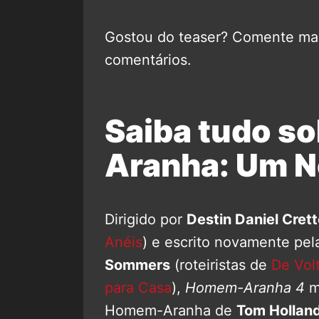
Gostou do teaser? Comente mai
comentários.
Saiba tudo s
Aranha: Um N
Dirigido por
Destin Daniel Cret
Anéis
) e escrito novamente pel
Sommers
(roteiristas de
De Volt
para Casa
),
Homem-Aranha 4
ma
Homem-Aranha de
Tom Hollan