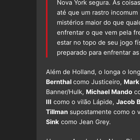
Nova York segura. As coisa
até que um rastro incomum 
mistérios maior do que qual
enfrentar o que vem pela f
estar no topo de seu jogo f
preparado para enfrentar a
Além de Holland, o longa o lo
Bernthal
como Justiceiro,
Mark
Banner/Hulk,
Michael Mando
co
III
como o vilão Lápide,
Jacob 
Tillman
supostamente como o vi
Sink
como Jean Grey.