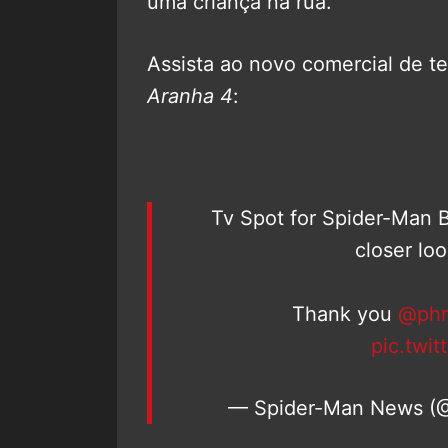
uma criança na rua.
Assista ao novo comercial de te
Aranha 4
:
Tv Spot for Spider-Man 
closer lo
Thank you
@phr
pic.twi
— Spider-Man News (