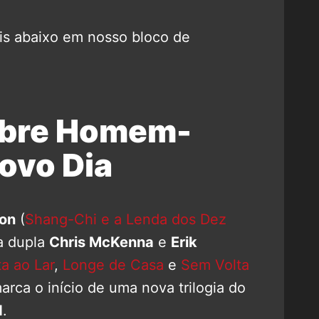
s abaixo em nosso bloco de
obre Homem-
ovo Dia
ton
(
Shang-Chi e a Lenda dos Dez
a dupla
Chris McKenna
e
Erik
a ao Lar
,
Longe de Casa
e
Sem Volta
rca o início de uma nova trilogia do
d
.