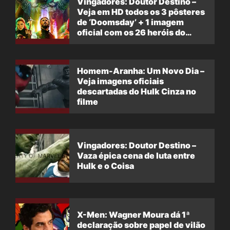
Vingadores: Doutor Destino –
Veja em HD todos os 3 pôsteres
de ‘Doomsday’ + 1 imagem
oficial com os 26 heróis do
filme
Homem-Aranha: Um Novo Dia –
Veja imagens oficiais
descartadas do Hulk Cinza no
filme
Vingadores: Doutor Destino –
Vaza épica cena de luta entre
Hulk e o Coisa
X-Men: Wagner Moura dá 1ª
declaração sobre papel de vilão