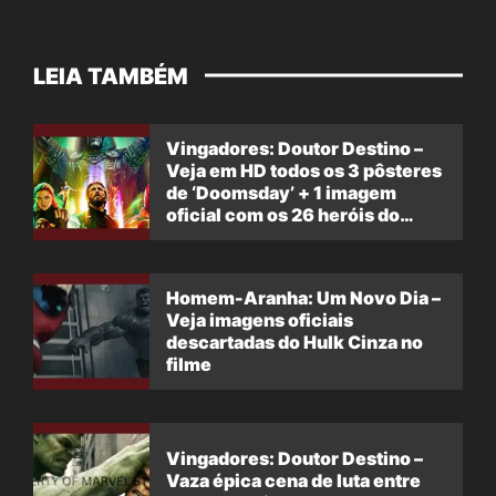
LEIA TAMBÉM
Vingadores: Doutor Destino –
Veja em HD todos os 3 pôsteres
de ‘Doomsday’ + 1 imagem
oficial com os 26 heróis do
filme
Homem-Aranha: Um Novo Dia –
Veja imagens oficiais
descartadas do Hulk Cinza no
filme
Vingadores: Doutor Destino –
Vaza épica cena de luta entre