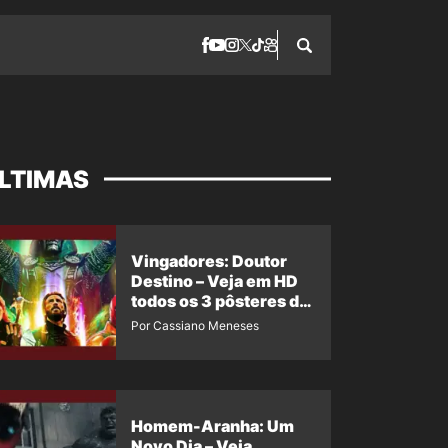
LTIMAS
Vingadores: Doutor
Destino – Veja em HD
todos os 3 pôsteres de
‘Doomsday’ + 1 imagem
Por Cassiano Meneses
oficial com os 26
heróis do filme
Homem-Aranha: Um
Novo Dia – Veja