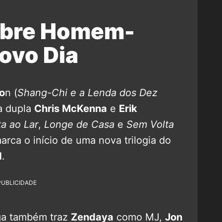
obre Homem-
ovo Dia
to
n (
Shang-Chi e a Lenda dos Dez
a dupla
Chris McKenna
e
Erik
ta ao Lar
,
Longe de Casa
e
Sem Volta
rca o início de uma nova trilogia do
d
.
PUBLICIDADE
nga também traz
Zendaya
como MJ,
Jon