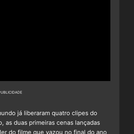
PUBLICIDADE
undo já liberaram quatro clipes do
o, as duas primeiras cenas lançadas
er do filme que vazou no final do ano