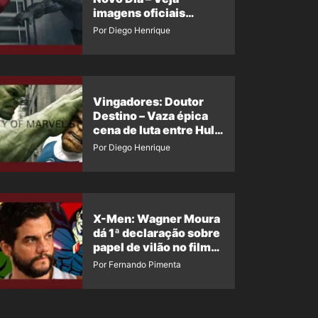
imagens oficiais
descartadas do Hulk
Por Diego Henrique
Cinza no filme
Vingadores: Doutor
Destino – Vaza épica
cena de luta entre Hulk
e o Coisa
Por Diego Henrique
X-Men: Wagner Moura
dá 1ª declaração sobre
papel de vilão no filme
da Marvel
Por Fernando Pimenta