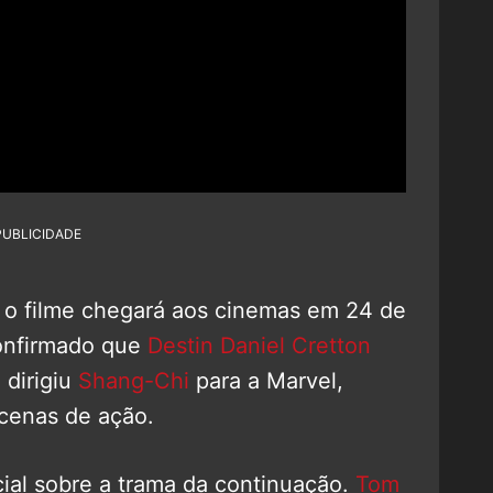
PUBLICIDADE
 o filme chegará aos cinemas em 24 de
confirmado que
Destin Daniel Cretton
á dirigiu
Shang-Chi
para a Marvel,
cenas de ação.
cial sobre a trama da continuação.
Tom