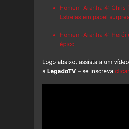
Homem-Aranha 4: Chris P
Estrelas em papel surpre
Homem-Aranha 4: Herói en
épico
Logo abaixo, assista a um víde
a
LegadoTV
– se inscreva
clica