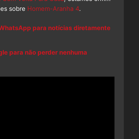
des sobre
Homem-Aranha 4
.
 WhatsApp para notícias diretamente
ogle para não perder nenhuma