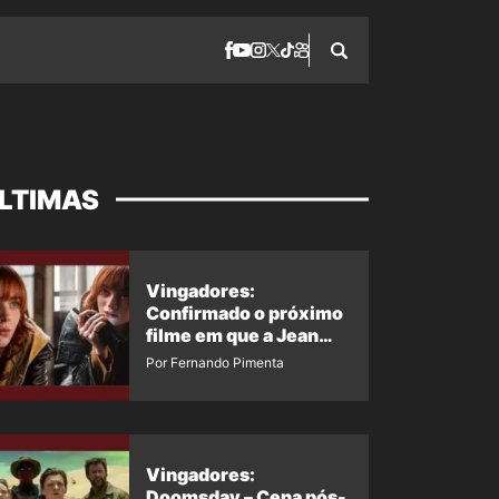
LTIMAS
Vingadores:
Confirmado o próximo
filme em que a Jean
Grey irá aparecer
Por Fernando Pimenta
Vingadores:
Doomsday – Cena pós-