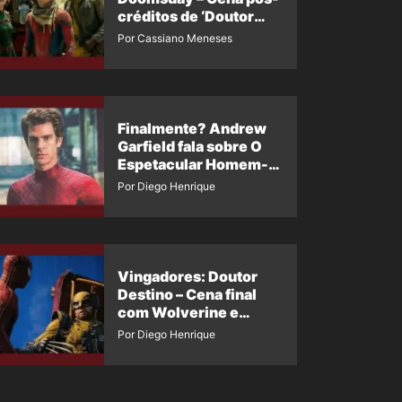
créditos de ‘Doutor
Destino’ é revelada
Por Cassiano Meneses
Finalmente? Andrew
Garfield fala sobre O
Espetacular Homem-
Aranha 3
Por Diego Henrique
Vingadores: Doutor
Destino – Cena final
com Wolverine e
Homem-Aranha de
Por Diego Henrique
Maguire vaza nas
redes