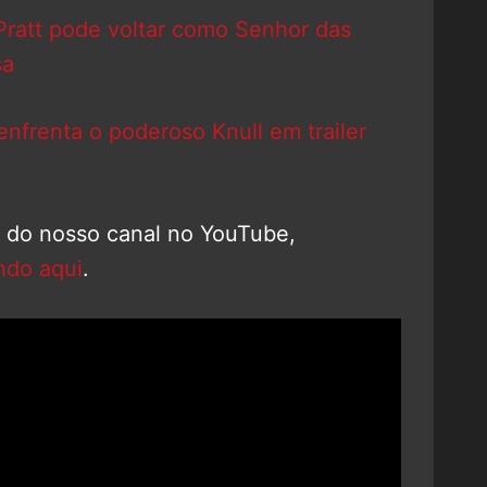
ratt pode voltar como Senhor das
sa
frenta o poderoso Knull em trailer
o do nosso canal no YouTube,
ndo aqui
.