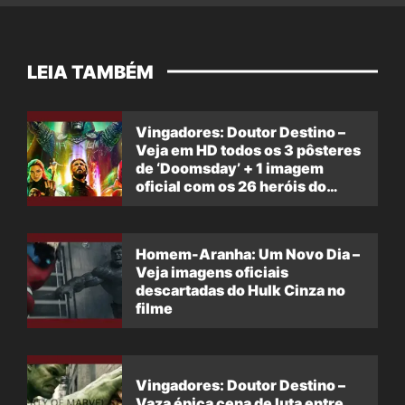
LEIA TAMBÉM
Vingadores: Doutor Destino –
Veja em HD todos os 3 pôsteres
de ‘Doomsday’ + 1 imagem
oficial com os 26 heróis do
filme
Homem-Aranha: Um Novo Dia –
Veja imagens oficiais
descartadas do Hulk Cinza no
filme
Vingadores: Doutor Destino –
Vaza épica cena de luta entre