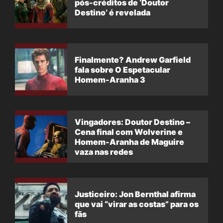
pós-créditos de ‘Doutor
Destino’ é revelada
Finalmente? Andrew Garfield
fala sobre O Espetacular
Homem-Aranha 3
Vingadores: Doutor Destino –
Cena final com Wolverine e
Homem-Aranha de Maguire
vaza nas redes
Justiceiro: Jon Bernthal afirma
que vai “virar as costas” para os
fãs