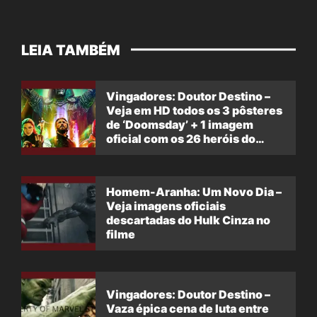
LEIA TAMBÉM
Vingadores: Doutor Destino –
Veja em HD todos os 3 pôsteres
de ‘Doomsday’ + 1 imagem
oficial com os 26 heróis do
filme
Homem-Aranha: Um Novo Dia –
Veja imagens oficiais
descartadas do Hulk Cinza no
filme
Vingadores: Doutor Destino –
Vaza épica cena de luta entre