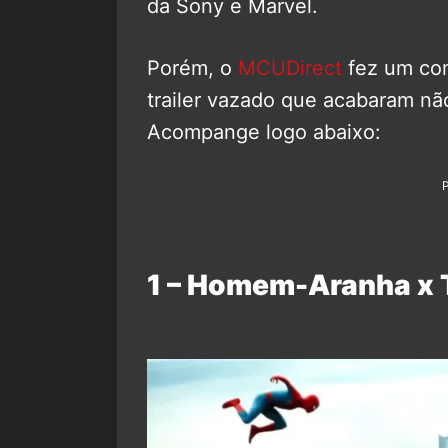
da Sony e Marvel.
Porém, o
MCUDirect
fez um com
trailer vazado que acabaram não
Acompange logo abaixo:
1 – Homem-Aranha x 