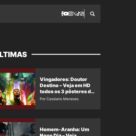
LTIMAS
Vingadores: Doutor
Destino – Veja em HD
todos os 3 pôsteres de
‘Doomsday’ + 1 imagem
Por Cassiano Meneses
oficial com os 26
heróis do filme
Homem-Aranha: Um
Novo Dia – Veja