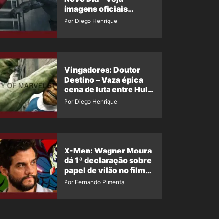
imagens oficiais
descartadas do Hulk
Por Diego Henrique
Cinza no filme
Vingadores: Doutor
Destino – Vaza épica
cena de luta entre Hulk
e o Coisa
Por Diego Henrique
X-Men: Wagner Moura
dá 1ª declaração sobre
papel de vilão no filme
da Marvel
Por Fernando Pimenta