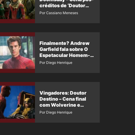
créditos de ‘Doutor
Destino’ é revelada
Por Cassiano Meneses
Finalmente? Andrew
Garfield fala sobre O
Espetacular Homem-
Aranha 3
Por Diego Henrique
Vingadores: Doutor
Destino – Cena final
com Wolverine e
Homem-Aranha de
Por Diego Henrique
Maguire vaza nas
redes