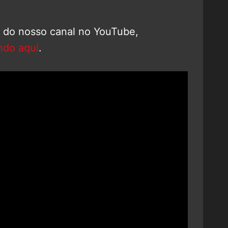
o do nosso canal no YouTube,
ndo aqui
.