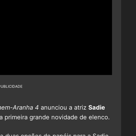
PUBLICIDADE
em-Aranha 4
anunciou a atriz
Sadie
a primeira grande novidade de elenco.
ia duas opções de papéis para a Sadie