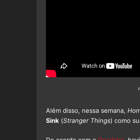
Além disso, nessa semana,
Hom
Sink
(
Stranger Things
) como su
De acordo com o
Deadline
, hav