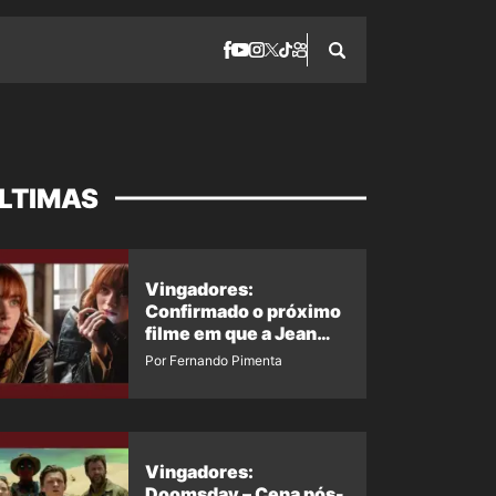
LTIMAS
Vingadores:
Confirmado o próximo
filme em que a Jean
Grey irá aparecer
Por Fernando Pimenta
Vingadores:
Doomsday – Cena pós-