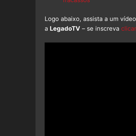
Logo abaixo, assista a um víde
a
LegadoTV
– se inscreva
clica