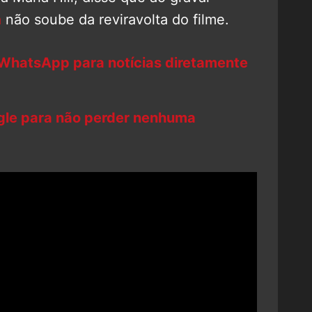
a
não soube da reviravolta do filme.
 WhatsApp para notícias diretamente
ogle para não perder nenhuma