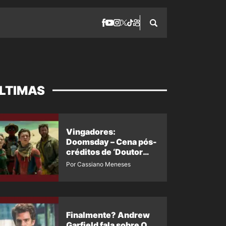
LTIMAS
Vingadores:
Doomsday – Cena pós-
créditos de ‘Doutor
Destino’ é revelada
Por Cassiano Meneses
Finalmente? Andrew
Garfield fala sobre O