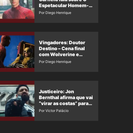
Espetacular Homem-
Aranha 3
Por Diego Henrique
Vingadores: Doutor
Destino – Cena final
com Wolverine e
Homem-Aranha de
Por Diego Henrique
Maguire vaza nas
redes
Justiceiro: Jon
Bernthal afirma que vai
“virar as costas” para
os fãs
Por Victor Palácio