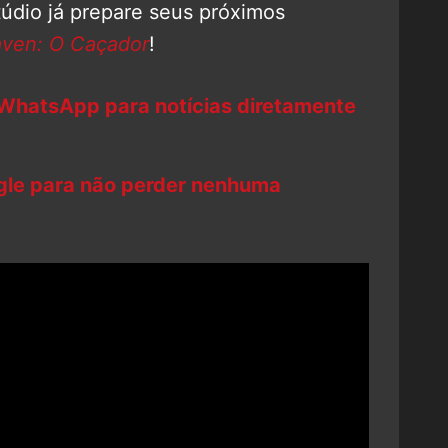
údio já prepare seus próximos
aven: O Caçador
!
 WhatsApp para notícias diretamente
ogle para não perder nenhuma