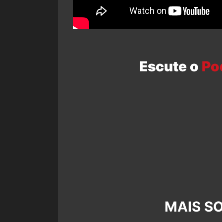
Escute o
Po
MAIS SO