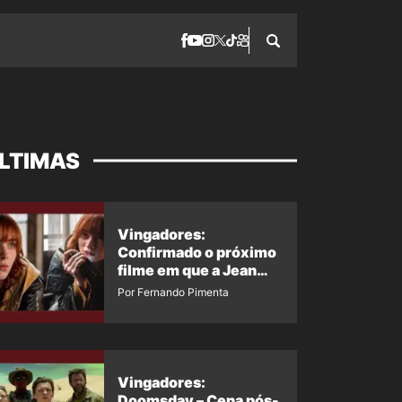
LTIMAS
Vingadores:
Confirmado o próximo
filme em que a Jean
Grey irá aparecer
Por Fernando Pimenta
Vingadores:
Doomsday – Cena pós-