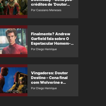
créditos de ‘Doutor
Destino’ é revelada
Por Cassiano Meneses
Finalmente? Andrew
Garfield fala sobre O
Espetacular Homem-
Aranha 3
Por Diego Henrique
Vingadores: Doutor
Destino – Cena final
com Wolverine e
Homem-Aranha de
Por Diego Henrique
Maguire vaza nas
redes