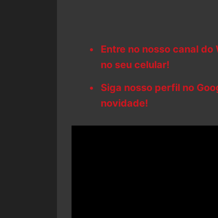
Entre no nosso canal do
no seu celular!
Siga nosso perfil no Go
novidade!