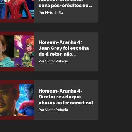
cena pós-créditos de
Um Novo Dia?
Por Elvis de Sá
Homem-Aranha 4:
Jean Grey foi escolha
do diretor, não
imposição da Marvel
Por Victor Palácio
Homem-Aranha 4:
Diretor revela que
chorou ao ler cena final
Por Victor Palácio