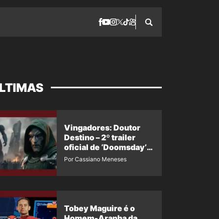
LTIMAS
Vingadores: Doutor
Destino – 2º trailer
oficial de ‘Doomsday’
ganha nova data para
Por Cassiano Meneses
vazar novamente
Tobey Maguire é o
Homem-Aranha da