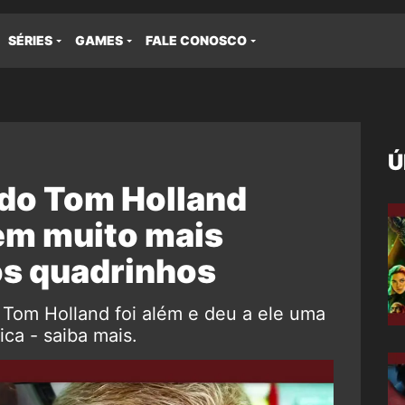
SÉRIES
GAMES
FALE CONOSCO
Ú
o Tom Holland
em muito mais
os quadrinhos
om Holland foi além e deu a ele uma
ca - saiba mais.