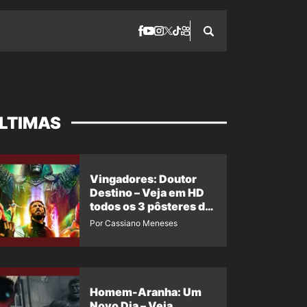
LTIMAS
Vingadores: Doutor
Destino – Veja em HD
todos os 3 pôsteres de
‘Doomsday’ + 1 imagem
Por Cassiano Meneses
oficial com os 26
heróis do filme
Homem-Aranha: Um
Novo Dia – Veja