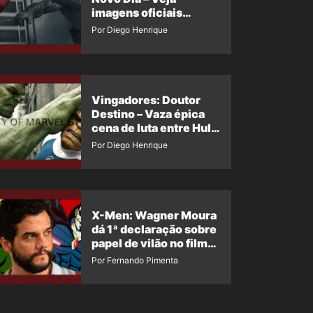
imagens oficiais
descartadas do Hulk
Por Diego Henrique
Cinza no filme
Vingadores: Doutor
Destino – Vaza épica
cena de luta entre Hulk
e o Coisa
Por Diego Henrique
X-Men: Wagner Moura
dá 1ª declaração sobre
papel de vilão no filme
da Marvel
Por Fernando Pimenta