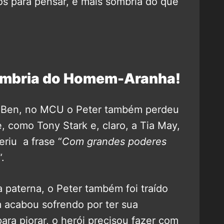
s para pensar, é mais sombria do que
ombria do Homem-Aranha!
o Ben, no MCU o Peter também perdeu
e, como Tony Stark e, claro, a Tia May,
riu a frase “
Com grandes poderes
“.
a paterna, o Peter também foi traído
m acabou sofrendo por ter sua
ara piorar, o herói precisou fazer com