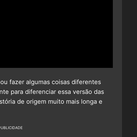
u fazer algumas coisas diferentes
e para diferenciar essa versão das
istória de origem muito mais longa e
PUBLICIDADE