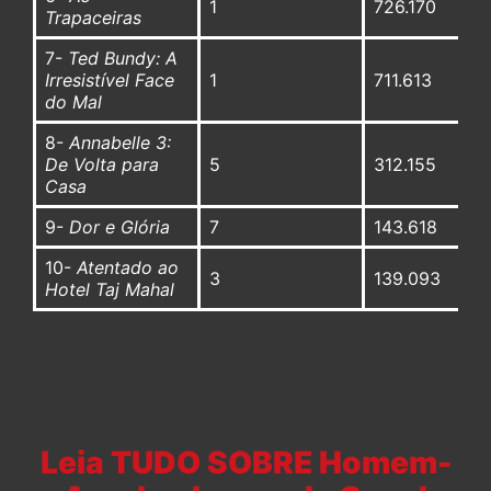
1
726.170
Trapaceiras
7-
Ted Bundy: A
Irresistível Face
1
711.613
do Mal
8-
Annabelle 3:
De Volta para
5
312.155
Casa
9-
Dor e Glória
7
143.618
10-
Atentado ao
3
139.093
Hotel Taj Mahal
Leia TUDO SOBRE Homem-