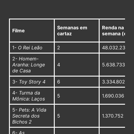
Semanas em
Renda na
Filme
cartaz
semana (em 
1-
O Rei Leão
2
48.032.235
2-
Homem-
Aranha: Longe
4
5.638.733
de Casa
3-
Toy Story 4
6
3.334.802
4-
Turma da
5
1.690.036
Mônica: Laços
5-
Pets: A Vida
Secreta dos
5
1.370.752
Bichos 2
6-
As