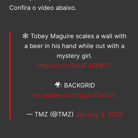
Confira o vídeo abaixo.
🕸️ Tobey Maguire scales a wall with
a beer in his hand while out with a
mystery girl.
https://t.co/Sm9F4SPKC2
🎥: BACKGRID
pic.twitter.com/YpuLX3aUV5
— TMZ (@TMZ)
January 9, 2026