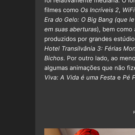
foi relativamente mediana. O lo
filmes como
Os Incríveis 2
,
WiFi
Era do Gelo: O Big Bang
(que le
em suas aberturas
), bem como 
produzidos por grandes estúdi
Hotel Transilvânia 3: Férias Mo
Bichos
. Por outro lado, ao men
algumas animações que não fiz
Viva: A Vida é uma Festa
e
Pé 