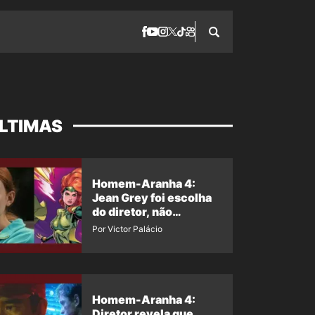
LTIMAS
Homem-Aranha 4:
Jean Grey foi escolha
do diretor, não
imposição da Marvel
Por Victor Palácio
Homem-Aranha 4:
Diretor revela que