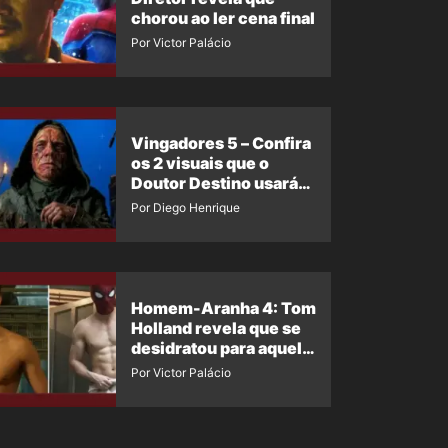
chorou ao ler cena final
Por Victor Palácio
Vingadores 5 – Confira
os 2 visuais que o
Doutor Destino usará
no filme
Por Diego Henrique
Homem-Aranha 4: Tom
Holland revela que se
desidratou para aquela
cena
Por Victor Palácio