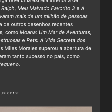
nga teve uma estreia inferior a de
 Ralph
,
Meu Malvado Favorito 3
e
A
varam mais de um milhão de pessoas
a de outros desenhos recentes
os, como
Moana: Um Mar de Aventuras
,
nstruosas
e
Pets: A Vida Secreta dos
os Miles Morales superou a abertura de
eram tanto sucesso no país, como
Pequeno
.
PUBLICIDADE