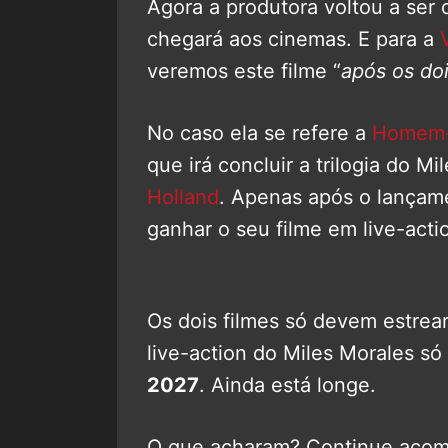
Agora a produtora voltou a ser
chegará aos cinemas. E para a
veremos este filme “
após os do
No caso ela se refere a
Homem-
que irá concluir a trilogia do Mi
Holland
. Apenas após o lançame
ganhar o seu filme em live-acti
Os dois filmes só devem estrear
live-action do Miles Morales s
2027
. Ainda está longe.
O que acharam? Continue aco