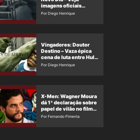
imagens oficiais
descartadas do Hulk
Por Diego Henrique
Cinza no filme
Vingadores: Doutor
Destino – Vaza épica
cena de luta entre Hulk
e o Coisa
Por Diego Henrique
X-Men: Wagner Moura
dá 1ª declaração sobre
papel de vilão no filme
da Marvel
Por Fernando Pimenta