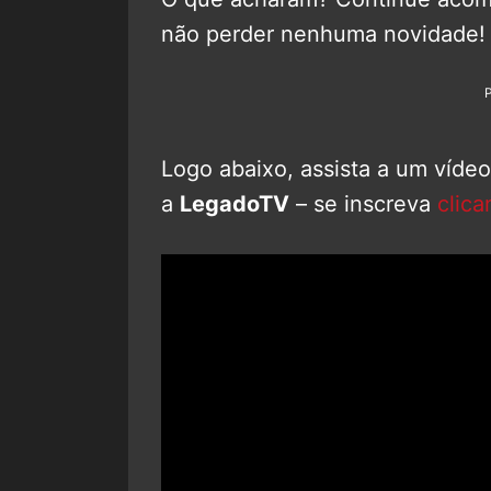
não perder nenhuma novidade!
Logo abaixo, assista a um víde
a
LegadoTV
– se inscreva
clica