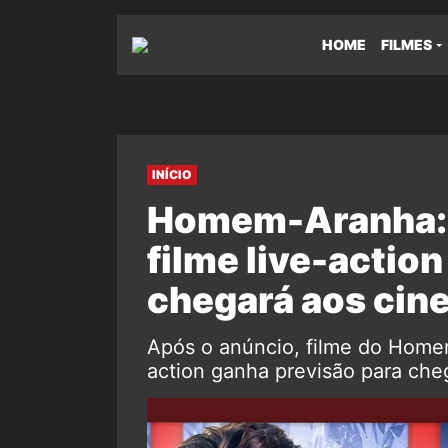
HOME
FILMES
INÍCIO
Homem-Aranha: 
filme live-actio
chegará aos cin
Após o anúncio, filme do Home
action ganha previsão para che