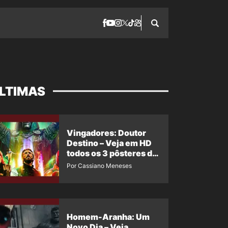
LTIMAS
Vingadores: Doutor
Destino – Veja em HD
todos os 3 pôsteres de
‘Doomsday’ + 1 imagem
Por Cassiano Meneses
oficial com os 26
heróis do filme
Homem-Aranha: Um
Novo Dia – Veja