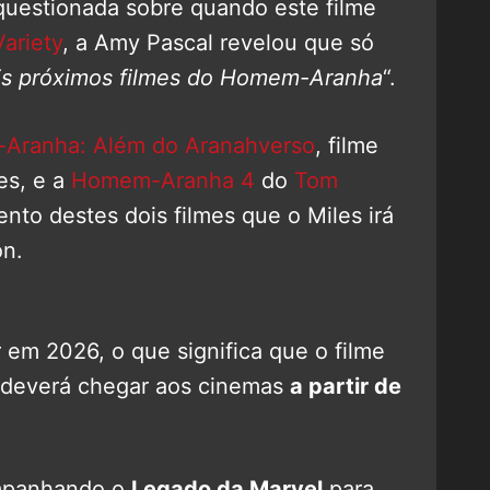
 questionada sobre quando este filme
Variety
, a Amy Pascal revelou que só
is próximos filmes do Homem-Aranha
“.
Aranha: Além do Aranahverso
, filme
les, e a
Homem-Aranha 4
do
Tom
nto destes dois filmes que o Miles irá
on.
 em 2026, o que significa que o filme
ó deverá chegar aos cinemas
a partir de
mpanhando o
Legado da Marvel
para