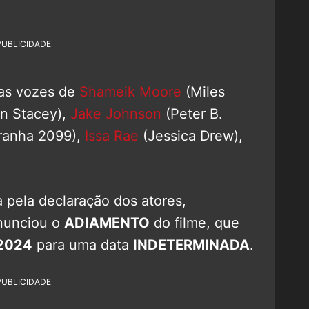
PUBLICIDADE
das vozes de
Shameik Moore
(Miles
n Stacey),
Jake Johnson
(Peter B.
anha 2099),
Issa Rae
(Jessica Drew),
 pela declaração dos atores,
anunciou o
ADIAMENTO
do filme, que
 2024
para uma data
INDETERMINADA
.
PUBLICIDADE