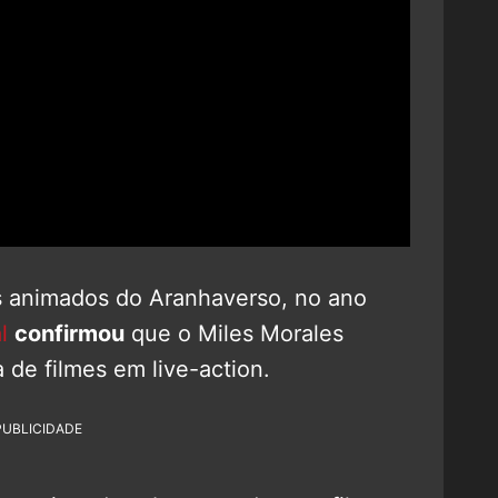
s animados do Aranhaverso, no ano
l
confirmou
que o Miles Morales
 de filmes em live-action.
PUBLICIDADE