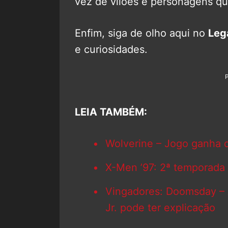
vez de vilões e personagens qu
Enfim, siga de olho aqui no
Leg
e curiosidades.
LEIA TAMBÉM:
Wolverine – Jogo ganha d
X-Men ’97: 2ª temporada 
Vingadores: Doomsday – 
Jr. pode ter explicação