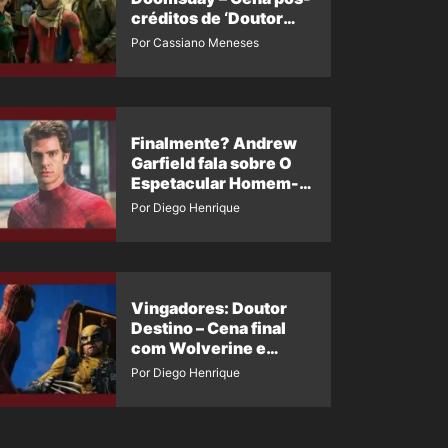
créditos de ‘Doutor
Destino’ é revelada
Por Cassiano Meneses
Finalmente? Andrew
Garfield fala sobre O
Espetacular Homem-
Aranha 3
Por Diego Henrique
Vingadores: Doutor
Destino – Cena final
com Wolverine e
Homem-Aranha de
Por Diego Henrique
Maguire vaza nas
redes