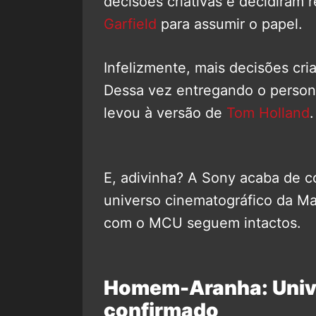
decisões criativas e decidiram 
Garfield
para assumir o papel.
Infelizmente, mais decisões cri
Dessa vez entregando o person
levou à versão de
Tom Holland
.
E, adivinha? A Sony acaba de c
universo cinematográfico da Ma
com o MCU seguem intactos.
Homem-Aranha: Unive
confirmado