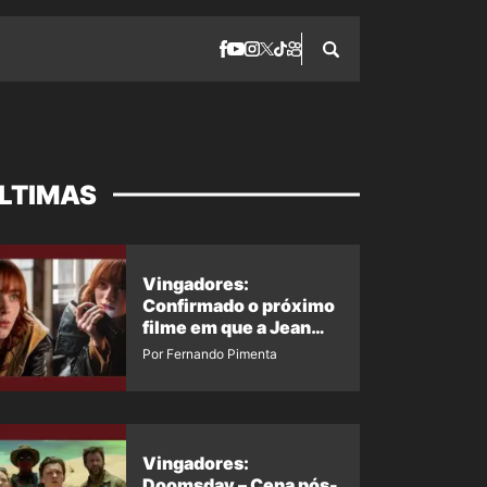
LTIMAS
Vingadores:
Confirmado o próximo
filme em que a Jean
Grey irá aparecer
Por Fernando Pimenta
Vingadores:
Doomsday – Cena pós-