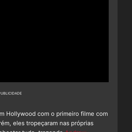
PUBLICIDADE
em Hollywood com o primeiro filme com
rém, eles tropeçaram nas próprias