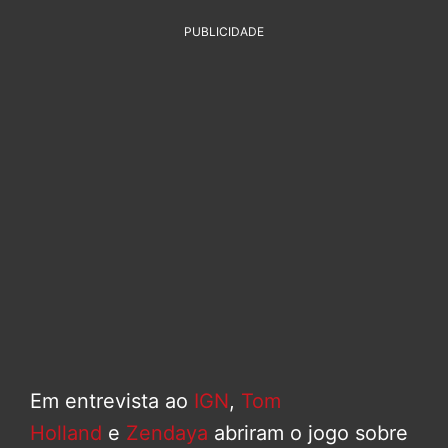
PUBLICIDADE
Em entrevista ao
IGN
,
Tom
Holland
e
Zendaya
abriram o jogo sobre