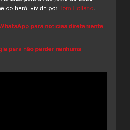
me do herói vivido por
Tom Holland
.
 WhatsApp para notícias diretamente
ogle para não perder nenhuma