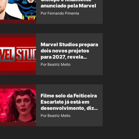
anunciado pela Marvel
Por Fernando Pimenta
Marvel Studios prepara
dois novos projetos
para 2027, revela
insider
Por Beatriz Mello
Filme solo da Feiticeira
Escarlate já está em
desenvolvimento, diz
insider
Por Beatriz Mello