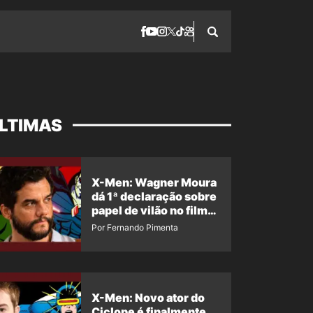
LTIMAS
X-Men: Wagner Moura
dá 1ª declaração sobre
papel de vilão no filme
da Marvel
Por Fernando Pimenta
X-Men: Novo ator do
Ciclope é finalmente