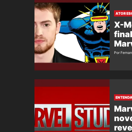
ATOR ES
X-Me
fina
Mar
Por Ferna
ENTENDA
Marv
novo
reve