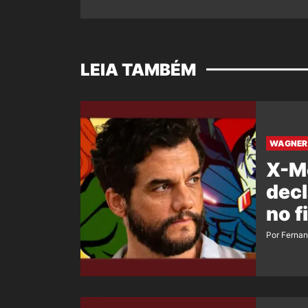
LEIA TAMBÉM
WAGNER 
X-M
decl
no f
Por Ferna