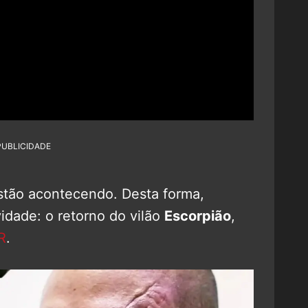
PUBLICIDADE
estão acontecendo. Desta forma,
dade: o retorno do vilão
Escorpião
,
R
.