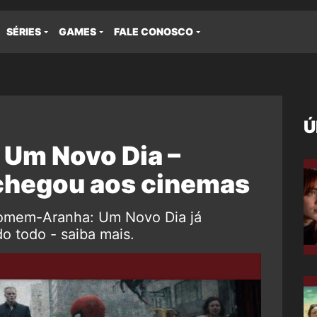
SÉRIES
GAMES
FALE CONOSCO
Ú
Um Novo Dia –
á chegou aos cinemas
e Homem-Aranha: Um Novo Dia já
 todo - saiba mais.