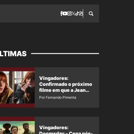
LTIMAS
Vingadores:
Confirmado o próximo
filme em que a Jean
Grey irá aparecer
Por Fernando Pimenta
Vingadores:
Doomsday – Cena pós-