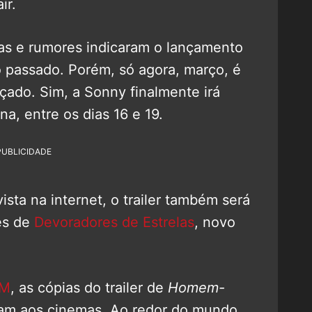
ir.
as e rumores indicaram o lançamento
o passado. Porém, só agora, março, é
nçado. Sim, a Sonny finalmente irá
na, entre os dias 16 e 19.
PUBLICIDADE
ista na internet, o trailer também será
es de
Devoradores de Estrelas
, novo
CM
, as cópias do trailer de
Homem-
am aos cinemas. Ao redor do mundo,