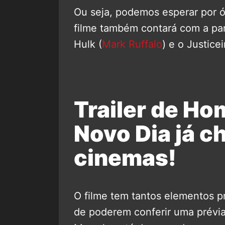
Ou seja, podemos esperar por ó
filme também contará com a par
Hulk (
Mark Ruffalo
) e o Justicei
Trailer de H
Novo Dia já c
cinemas!
O filme tem tantos elementos p
de poderem conferir uma prévia n