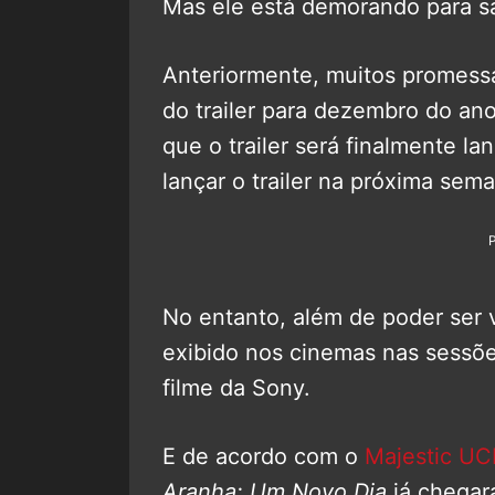
Mas ele está demorando para sa
Anteriormente, muitos promess
do trailer para dezembro do an
que o trailer será finalmente la
lançar o trailer na próxima sema
No entanto, além de poder ser v
exibido nos cinemas nas sessõ
filme da Sony.
E de acordo com o
Majestic U
Aranha: Um Novo Dia
já chegar