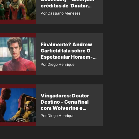
créditos de ‘Doutor
Destino’ é revelada
Por Cassiano Meneses
Finalmente? Andrew
Garfield fala sobre O
Espetacular Homem-
Aranha 3
Por Diego Henrique
Vingadores: Doutor
Destino – Cena final
com Wolverine e
Homem-Aranha de
Por Diego Henrique
Maguire vaza nas
redes