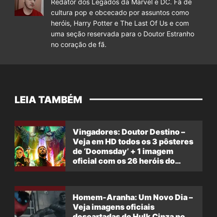
Redator dos Legados da Marvel e DC. Fã de
cultura pop e obcecado por assuntos como
heróis, Harry Potter e The Last Of Us e com
uma seção reservada para o Doutor Estranho
no coração de fã.
LEIA TAMBÉM
Vingadores: Doutor Destino –
Veja em HD todos os 3 pôsteres
de ‘Doomsday’ + 1 imagem
oficial com os 26 heróis do
filme
Homem-Aranha: Um Novo Dia –
Veja imagens oficiais
descartadas do Hulk Cinza no