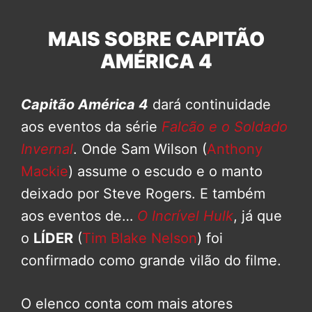
MAIS SOBRE CAPITÃO
AMÉRICA 4
Capitão América 4
dará continuidade
aos eventos da série
Falcão e o Soldado
Invernal
. Onde Sam Wilson (
Anthony
Mackie
) assume o escudo e o manto
deixado por Steve Rogers. E também
aos eventos de…
O Incrível Hulk
, já que
o
LÍDER
(
Tim Blake Nelson
) foi
confirmado como grande vilão do filme.
O elenco conta com mais atores