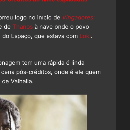
rreu logo no início de
Vingadores:
ue de
Thanos
à nave onde o povo
ia do Espaço, que estava com
Loki
.
onagem tem uma rápida é linda
 cena pós-créditos, onde é ele quem
de Valhalla.