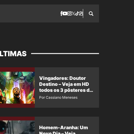
LTIMAS
Vingadores: Doutor
Destino – Veja em HD
todos os 3 pôsteres de
‘Doomsday’ + 1 imagem
Por Cassiano Meneses
oficial com os 26
heróis do filme
Homem-Aranha: Um
Novo Dia – Veja