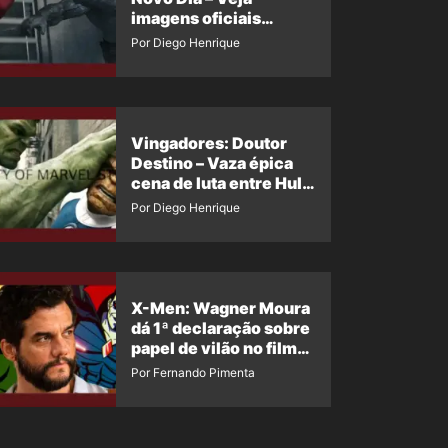
imagens oficiais
descartadas do Hulk
Por Diego Henrique
Cinza no filme
Vingadores: Doutor
Destino – Vaza épica
cena de luta entre Hulk
e o Coisa
Por Diego Henrique
X-Men: Wagner Moura
dá 1ª declaração sobre
papel de vilão no filme
da Marvel
Por Fernando Pimenta