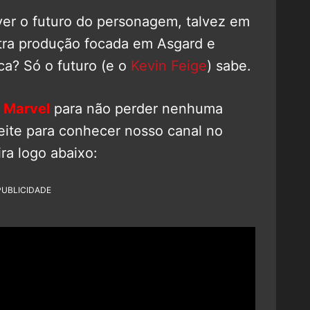
er o futuro do personagem, talvez em
tra produção focada em Asgard e
ca? Só o futuro (e o
Kevin Feige
) sabe.
 Marvel
para não perder nenhuma
eite para conhecer nosso canal no
ra logo abaixo:
PUBLICIDADE