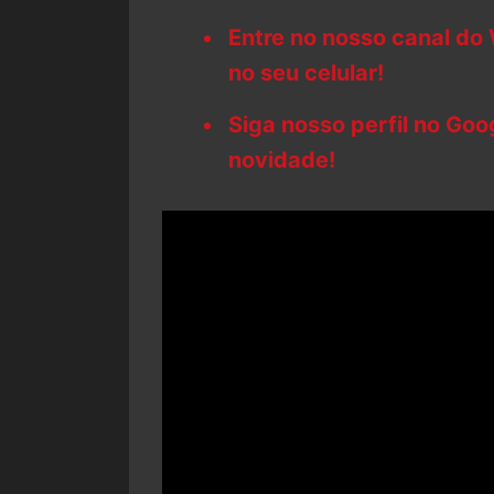
Entre no nosso canal do
no seu celular!
Siga nosso perfil no Go
novidade!