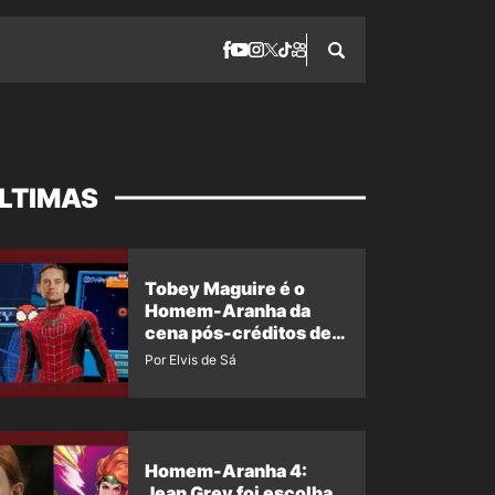
LTIMAS
Tobey Maguire é o
Homem-Aranha da
cena pós-créditos de
Um Novo Dia?
Por Elvis de Sá
Homem-Aranha 4:
Jean Grey foi escolha