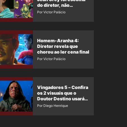
do diretor, não
imposição da Marvel
Por Victor Palácio
Homem-Aranha 4:
Diretor revela que
chorou ao ler cena final
Por Victor Palácio
Vingadores 5 – Confira
os 2 visuais que o
Doutor Destino usará
no filme
Por Diego Henrique