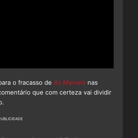
para o fracasso de
As Marvels
nas
omentário que com certeza vai dividir
o.
PUBLICIDADE