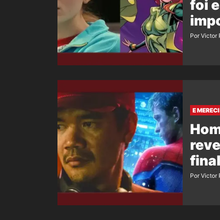
foi 
imp
Por Victor
E MEREC
Hom
reve
fina
Por Victor