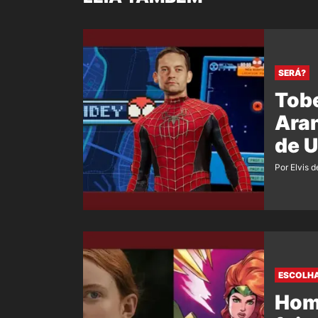
SERÁ?
Tob
Aran
de 
Por Elvis d
ESCOLHA
Hom