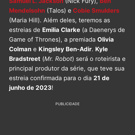
Samuel L. Jackson
(Nick Fury),
Ben
Mendelsohn
(Talos) e
Cobie Smulders
(Maria Hill). Além deles, teremos as
estreias de
Emilia Clarke
(a Daenerys de
Game of Thrones), a premiada
Olivia
Colman
e
Kingsley Ben-Adir
.
Kyle
Bradstreet
(
Mr. Robot
) será o roteirista e
principal produtor da série, que teve sua
estreia confirmada para o dia
21 de
junho de 2023
!
PUBLICIDADE