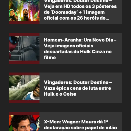
Vingadores: Doutor Destino –
Veja em HD todos os 3 pôsteres
de ‘Doomsday’ + 1 imagem
oficial com os 26 heróis do
filme
Homem-Aranha: Um Novo Dia –
Veja imagens oficiais
descartadas do Hulk Cinza no
filme
Vingadores: Doutor Destino –
Vaza épica cena de luta entre
Hulk e o Coisa
X-Men: Wagner Moura dá 1ª
declaração sobre papel de vilão