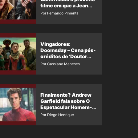
filme em que a Jean
Grey irá aparecer
Por Fernando Pimenta
Vingadores:
Doomsday – Cena pós-
créditos de ‘Doutor
Destino’ é revelada
Por Cassiano Meneses
Finalmente? Andrew
Garfield fala sobre O
Espetacular Homem-
Aranha 3
Por Diego Henrique