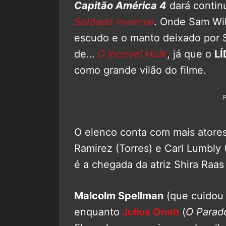
Capitão América 4
dará contin
Soldado Invernal
. Onde Sam Wil
escudo e o manto deixado por 
de…
O Incrível Hulk
, já que o
LÍ
como grande vilão do filme.
O elenco conta com mais atore
Ramirez (Torres) e Carl Lumbly 
é a chegada da atriz Shira Raa
Malcolm Spellman
(que cuidou 
enquanto
Julius Onah
(
O Parado