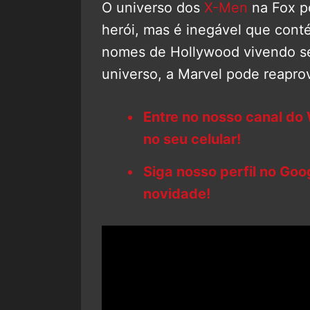
O universo dos
X-Men
na Fox po
herói, mas é inegável que con
nomes de Hollywood vivendo s
universo, a Marvel pode reaprov
Entre no nosso canal do
no seu celular!
Siga nosso perfil no Go
novidade!