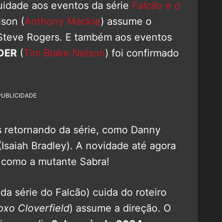
uidade aos eventos da série
Falcão e o
son (
Anthony Mackie
) assume o
Steve Rogers. E também aos eventos
DER
(
Tim Blake Nelson
) foi confirmado
PUBLICIDADE
s retornando da série, como Danny
(Isaiah Bradley). A novidade até agora
s como a mutante Sabra!
da série do Falcão) cuida do roteiro
xo Cloverfield
) assume a direção. O