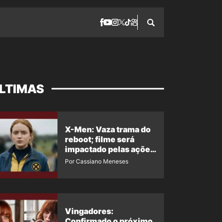
LTIMAS
X-Men: Vaza trama do
reboot; filme será
impactado pelas ações
de Jean Grey em
Por Cassiano Meneses
Homem-Aranha 4
Vingadores:
Confirmado o próximo