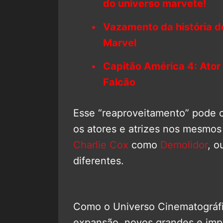
do universo marvete!
Vazamento da história 
Marvel
Capitão América 4: Ator
Falcão
Esse “reaproveitamento” pode o
os atores e atrizes nos mesmo
Charlie Cox
como
Demolidor
, o
diferentes.
Como o Universo Cinematográfi
expansão, novos grandes e imp