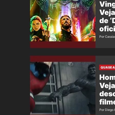
Ving
Veja
de 
ofic
film
Por Cassi
QUASE A
Hom
Veja
desc
film
Por Diego 