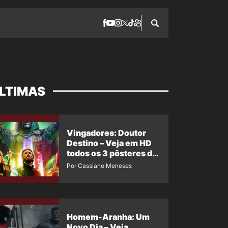
LTIMAS
Vingadores: Doutor
Destino – Veja em HD
todos os 3 pôsteres de
‘Doomsday’ + 1 imagem
Por Cassiano Meneses
oficial com os 26
heróis do filme
Homem-Aranha: Um
Novo Dia – Veja