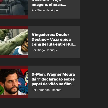
imagens oficiais
descartadas do Hulk
Por Diego Henrique
Cinza no filme
Vingadores: Doutor
Destino – Vaza épica
cena de luta entre Hulk
e o Coisa
Por Diego Henrique
X-Men: Wagner Moura
dá 1ª declaração sobre
papel de vilão no filme
da Marvel
Por Fernando Pimenta