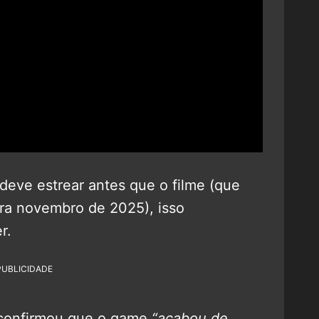
eve estrear antes que o filme (que
ra novembro de 2025), isso
r.
PUBLICIDADE
a confirmou que o game
“acabou de