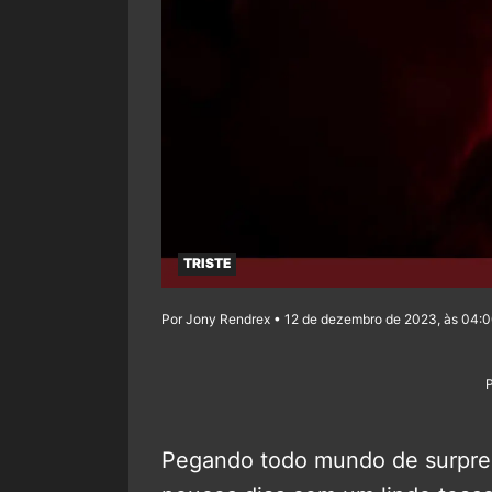
TRISTE
Por Jony Rendrex • 12 de dezembro de 2023, às 04:
Pegando todo mundo de surpre