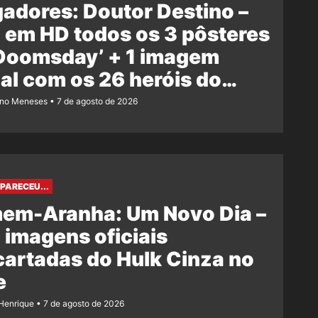
adores: Doutor Destino –
 em HD todos os 3 pôsteres
‘Doomsday’ + 1 imagem
ial com os 26 heróis do
e
ano Meneses
7 de agosto de 2026
PARECEU...
em-Aranha: Um Novo Dia –
 imagens oficiais
artadas do Hulk Cinza no
e
Henrique
7 de agosto de 2026