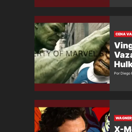
CENA V
Ving
Vaza
Hulk
Por Diego 
WAGNER 
X-M