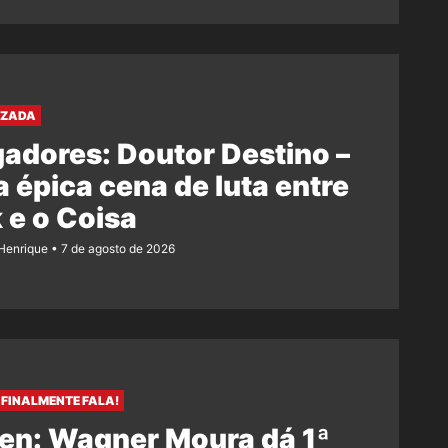
AZADA
adores: Doutor Destino –
 épica cena de luta entre
 e o Coisa
Henrique
7 de agosto de 2026
FINALMENTE FALA!
en: Wagner Moura dá 1ª