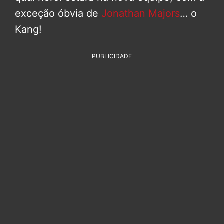
exceção óbvia de
Jonathan Majors
… o
Kang!
PUBLICIDADE