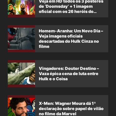
Veja em HD todos os 3 pôsteres
de ‘Doomsday’ + 1 imagem
oficial com os 26 heróis do
filme
Homem-Aranha: Um Novo Dia –
Veja imagens oficiais
descartadas do Hulk Cinza no
filme
Vingadores: Doutor Destino –
Vaza épica cena de luta entre
Hulk e o Coisa
X-Men: Wagner Moura dá 1ª
declaração sobre papel de vilão
no filme da Marvel