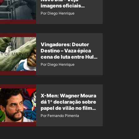
imagens oficiais
descartadas do Hulk
Por Diego Henrique
Cinza no filme
Vingadores: Doutor
Destino – Vaza épica
cena de luta entre Hulk
e o Coisa
Por Diego Henrique
X-Men: Wagner Moura
dá 1ª declaração sobre
papel de vilão no filme
da Marvel
Por Fernando Pimenta