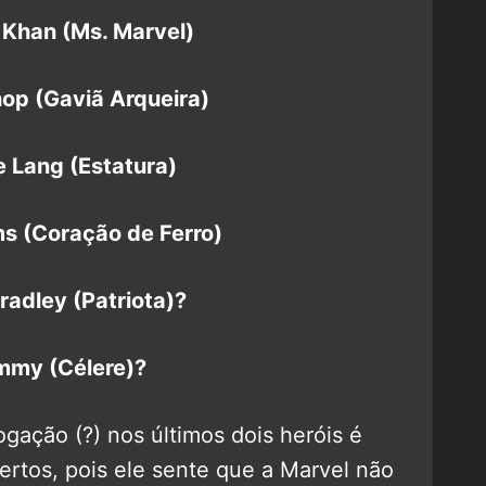
Khan (Ms. Marvel)
hop (Gaviã Arqueira)
e Lang (Estatura)
ams (Coração de Ferro)
Bradley (Patriota)?
mmy (Célere)?
ogação (?) nos últimos dois heróis é
ertos, pois ele sente que a Marvel não