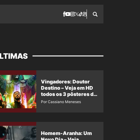
LTIMAS
Vingadores: Doutor
Destino – Veja em HD
todos os 3 pôsteres de
‘Doomsday’ + 1 imagem
Por Cassiano Meneses
oficial com os 26
heróis do filme
Homem-Aranha: Um
Novo Dia – Veja