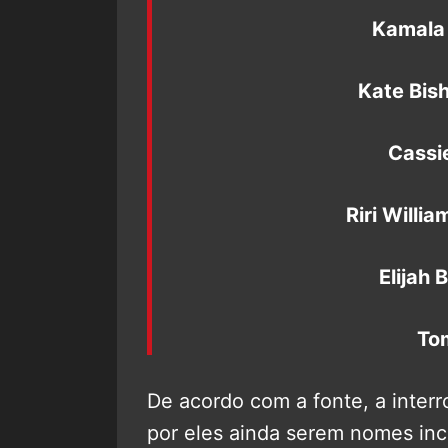
Kamala 
Kate Bis
Cassi
Riri Willi
Elijah 
To
De acordo com a fonte, a interr
por eles ainda serem nomes inc