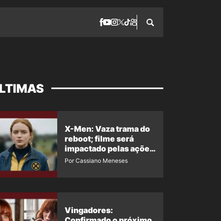
LTIMAS
X-Men: Vaza trama do
reboot; filme será
impactado pelas ações
de Jean Grey em
Por Cassiano Meneses
Homem-Aranha 4
Vingadores:
Confirmado o próximo