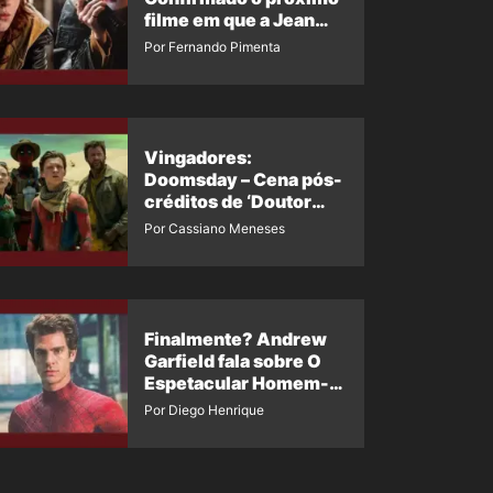
filme em que a Jean
Grey irá aparecer
Por Fernando Pimenta
Vingadores:
Doomsday – Cena pós-
créditos de ‘Doutor
Destino’ é revelada
Por Cassiano Meneses
Finalmente? Andrew
Garfield fala sobre O
Espetacular Homem-
Aranha 3
Por Diego Henrique