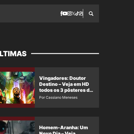
LTIMAS
Vingadores: Doutor
Destino – Veja em HD
todos os 3 pôsteres de
‘Doomsday’ + 1 imagem
Por Cassiano Meneses
oficial com os 26
heróis do filme
Homem-Aranha: Um
Novo Dia – Veja