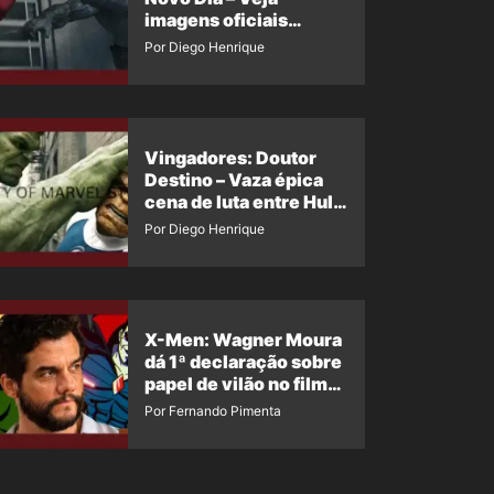
imagens oficiais
descartadas do Hulk
Por Diego Henrique
Cinza no filme
Vingadores: Doutor
Destino – Vaza épica
cena de luta entre Hulk
e o Coisa
Por Diego Henrique
X-Men: Wagner Moura
dá 1ª declaração sobre
papel de vilão no filme
da Marvel
Por Fernando Pimenta