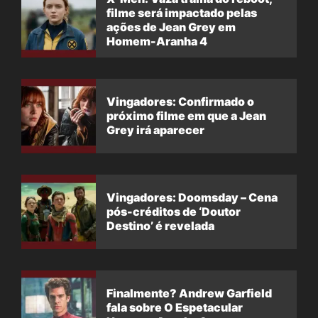
filme será impactado pelas
ações de Jean Grey em
Homem-Aranha 4
Vingadores: Confirmado o
próximo filme em que a Jean
Grey irá aparecer
Vingadores: Doomsday – Cena
pós-créditos de ‘Doutor
Destino’ é revelada
Finalmente? Andrew Garfield
fala sobre O Espetacular