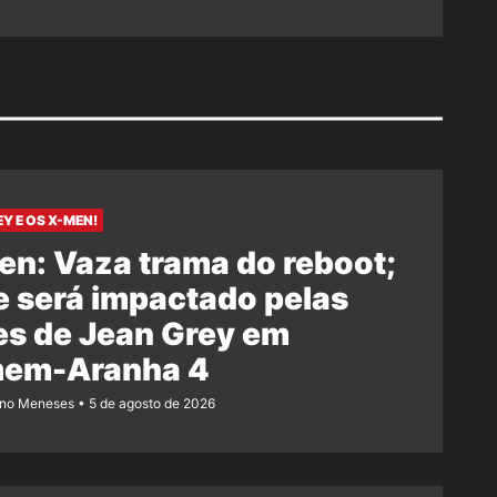
Y E OS X-MEN!
n: Vaza trama do reboot;
e será impactado pelas
es de Jean Grey em
em-Aranha 4
ano Meneses
5 de agosto de 2026