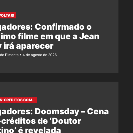
VOLTAR!
gadores: Confirmado o
imo filme em que a Jean
 irá aparecer
ndo Pimenta
4 de agosto de 2026
S-CRÉDITOS COM...
gadores: Doomsday – Cena
créditos de ‘Doutor
ino’ é revelada