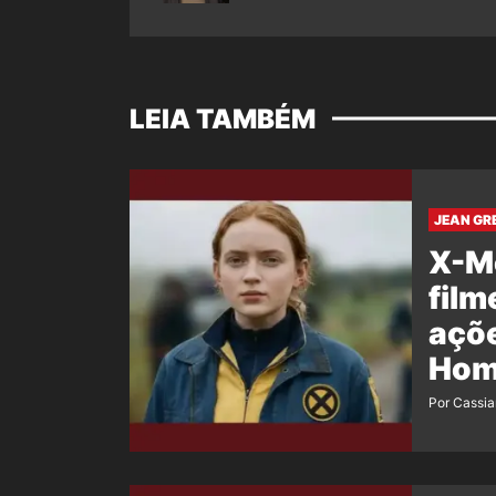
LEIA TAMBÉM
JEAN GRE
X-Me
film
açõ
Hom
Por Cassi