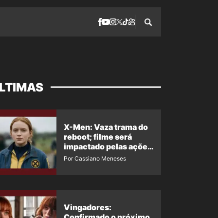
LTIMAS
X-Men: Vaza trama do
reboot; filme será
impactado pelas ações
de Jean Grey em
Por Cassiano Meneses
Homem-Aranha 4
Vingadores:
Confirmado o próximo