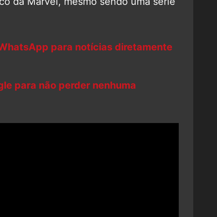
ico da Marvel, mesmo sendo uma série
 WhatsApp para notícias diretamente
ogle para não perder nenhuma