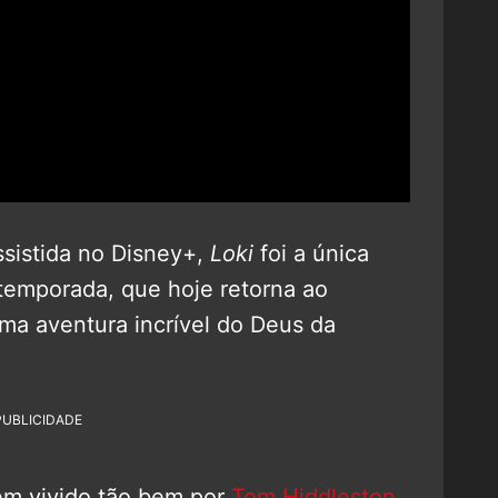
ssistida no Disney+,
Loki
foi a única
temporada, que hoje retorna ao
ma aventura incrível do Deus da
PUBLICIDADE
em vivido tão bem por
Tom Hiddleston
,