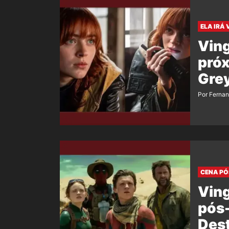
ELA IRÁ 
Vin
próx
Grey
Por Ferna
CENA PÓ
Vin
pós-
Dest