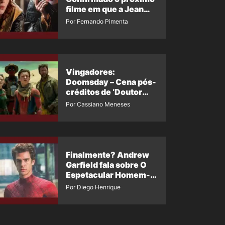
filme em que a Jean
Grey irá aparecer
Por Fernando Pimenta
Vingadores:
Doomsday – Cena pós-
créditos de ‘Doutor
Destino’ é revelada
Por Cassiano Meneses
Finalmente? Andrew
Garfield fala sobre O
Espetacular Homem-
Aranha 3
Por Diego Henrique