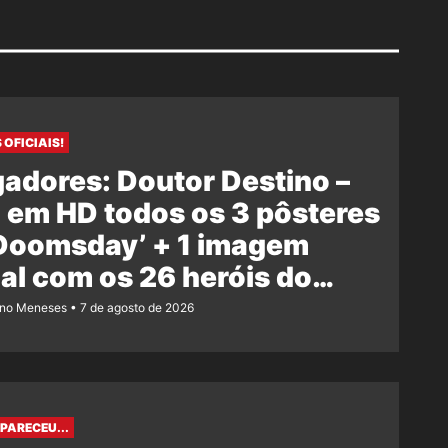
 OFICIAIS!
adores: Doutor Destino –
 em HD todos os 3 pôsteres
‘Doomsday’ + 1 imagem
ial com os 26 heróis do
e
ano Meneses
7 de agosto de 2026
PARECEU...