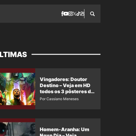
LTIMAS
Vingadores: Doutor
Destino – Veja em HD
todos os 3 pôsteres de
‘Doomsday’ + 1 imagem
Por Cassiano Meneses
oficial com os 26
heróis do filme
Homem-Aranha: Um
Novo Dia – Veja