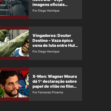
imagens oficiais
descartadas do Hulk
Por Diego Henrique
Cinza no filme
Vingadores: Doutor
Destino – Vaza épica
cena de luta entre Hulk
e o Coisa
Por Diego Henrique
X-Men: Wagner Moura
dá 1ª declaração sobre
papel de vilão no filme
da Marvel
Por Fernando Pimenta