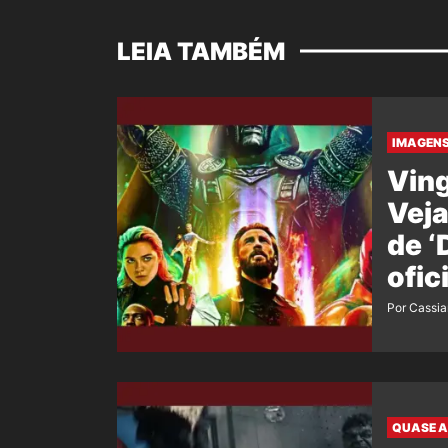
LEIA TAMBÉM
IMAGENS
Ving
Veja
de 
ofic
film
Por Cassi
QUASE A