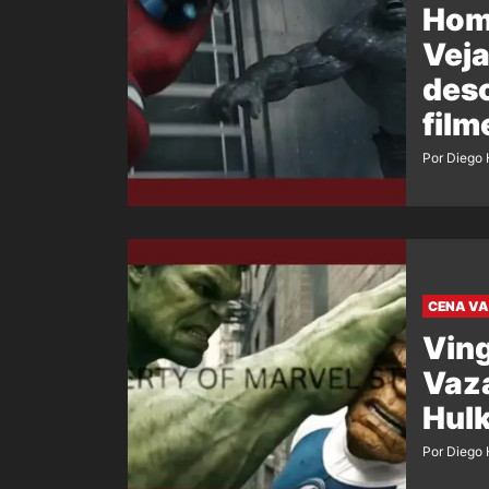
Hom
Veja
desc
film
Por Diego 
CENA V
Ving
Vaza
Hulk
Por Diego 