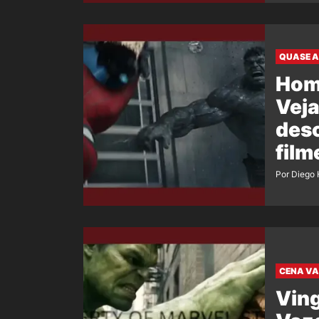
QUASE A
Hom
Veja
desc
film
Por Diego 
CENA V
Ving