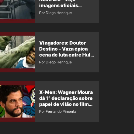
imagens oficiais
descartadas do Hulk
Por Diego Henrique
Cinza no filme
Vingadores: Doutor
Destino – Vaza épica
cena de luta entre Hulk
e o Coisa
Por Diego Henrique
X-Men: Wagner Moura
dá 1ª declaração sobre
papel de vilão no filme
da Marvel
Por Fernando Pimenta