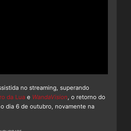
ssistida no streaming, superando
ro da Lua
e
WandaVision
, o retorno do
no dia 6 de outubro, novamente na