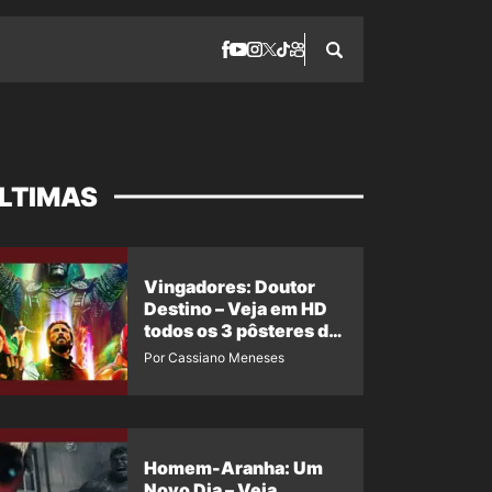
LTIMAS
Vingadores: Doutor
Destino – Veja em HD
todos os 3 pôsteres de
‘Doomsday’ + 1 imagem
Por Cassiano Meneses
oficial com os 26
heróis do filme
Homem-Aranha: Um
Novo Dia – Veja