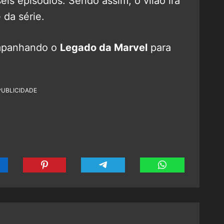
is episódios. Sendo assim, o vilão irá
da série.
mpanhando o
Legado da Marvel
para
PUBLICIDADE