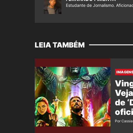
Estudante de Jornalismo. Aficiona
LEIA TAMBÉM
IMAGENS
Ving
Veja
de 
ofic
film
Por Cassi