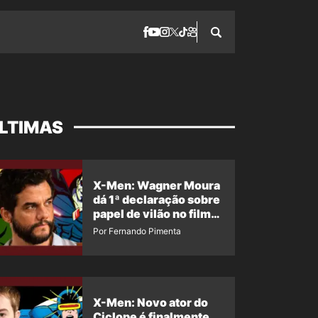
LTIMAS
X-Men: Wagner Moura
dá 1ª declaração sobre
papel de vilão no filme
da Marvel
Por Fernando Pimenta
X-Men: Novo ator do
Ciclope é finalmente