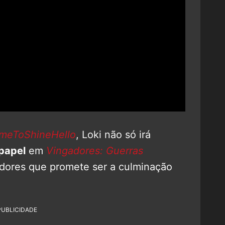
meToShineHello
, Loki não só irá
papel
em
Vingadores: Guerras
adores que promete ser a culminação
PUBLICIDADE