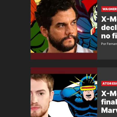
WAGNER 
X-M
decl
no f
Por Ferna
ATOR ES
X-Me
fina
Mar