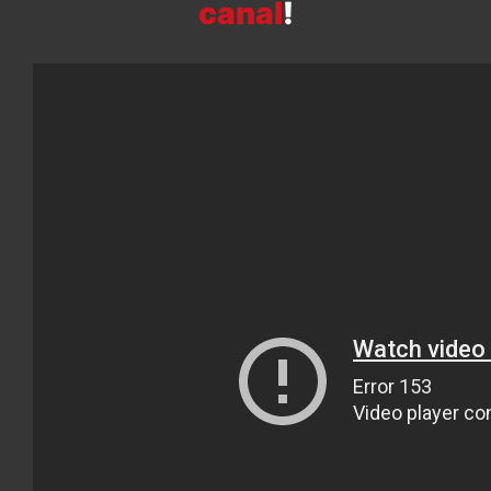
canal
!