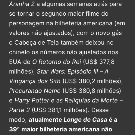
Aranha 2
a algumas semanas atrás para
se tornar o segundo maior filme do
personagem na bilheteria americana (em
valores não ajustados), com o novo gás
o Cabeça de Teia também deixou no
chinelo os números não ajustados nos
EUA de
O Retorno do Rei
(US$ 377,8
milhões),
Star Wars: Episódio III – A
Vingança dos Sith
(US$ 380,2 milhões),
Procurando Nemo
(US$ 380,8 milhões)
e
Harry Potter e as Relíquias da Morte –
Parte 2
(US$ 381,1 milhões). Desse
modo,
atualmente
Longe de Casa
é a
39ª maior bilheteria americana não