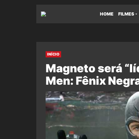
HOME
FILMES
INÍCIO
Magneto será “lí
Men: Fênix Negr