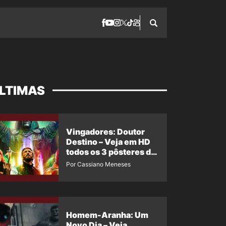
LTIMAS
Vingadores: Doutor
Destino – Veja em HD
todos os 3 pôsteres de
‘Doomsday’ + 1 imagem
Por Cassiano Meneses
oficial com os 26
heróis do filme
Homem-Aranha: Um
Novo Dia – Veja