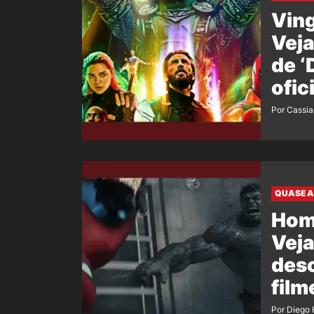
Ving
Veja
de 
ofic
film
Por Cassi
QUASE A
Hom
Veja
desc
film
Por Diego 