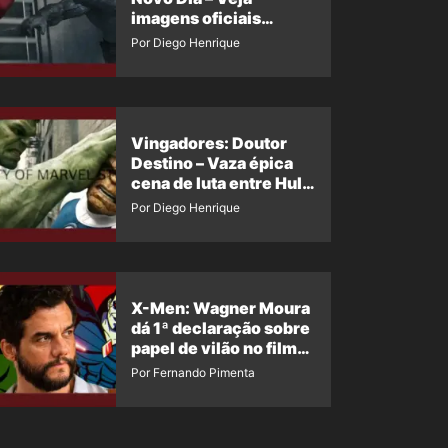
imagens oficiais
descartadas do Hulk
Por Diego Henrique
Cinza no filme
Vingadores: Doutor
Destino – Vaza épica
cena de luta entre Hulk
e o Coisa
Por Diego Henrique
X-Men: Wagner Moura
dá 1ª declaração sobre
papel de vilão no filme
da Marvel
Por Fernando Pimenta