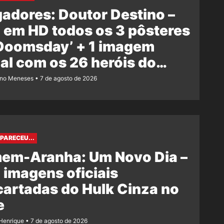
adores: Doutor Destino –
 em HD todos os 3 pôsteres
‘Doomsday’ + 1 imagem
ial com os 26 heróis do
e
ano Meneses
7 de agosto de 2026
PARECEU...
em-Aranha: Um Novo Dia –
 imagens oficiais
artadas do Hulk Cinza no
e
Henrique
7 de agosto de 2026