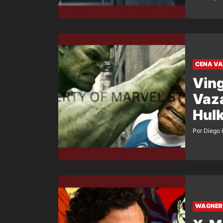
CENA V
Ving
Vaza
Hulk
Por Diego 
WAGNER 