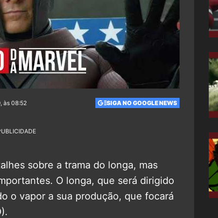
, às 08:52
SIGA NO GOOGLE NEWS
PUBLICIDADE
alhes sobre a trama do longa, mas
portantes. O longa, que será dirigido
o o vapor a sua produção, que focará
).