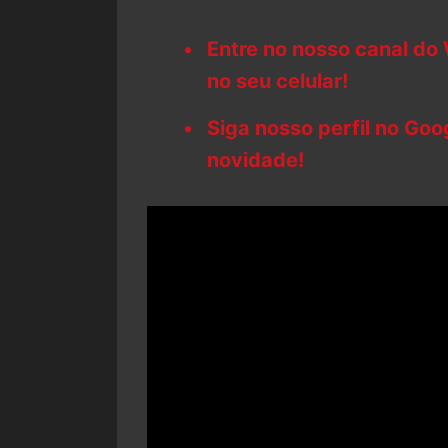
Entre no nosso canal do
no seu celular!
Siga nosso perfil no Go
novidade!