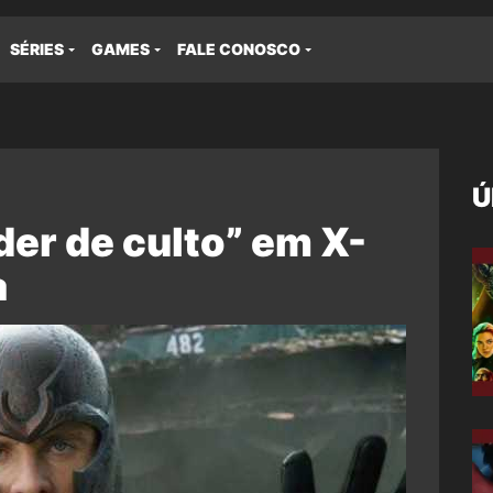
SÉRIES
GAMES
FALE CONOSCO
Ú
der de culto” em X-
a