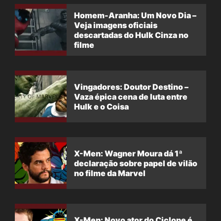
Homem-Aranha: Um Novo Dia –
Veja imagens oficiais
descartadas do Hulk Cinza no
filme
Vingadores: Doutor Destino –
Vaza épica cena de luta entre
Hulk e o Coisa
X-Men: Wagner Moura dá 1ª
declaração sobre papel de vilão
no filme da Marvel
X-Men: Novo ator do Ciclope é