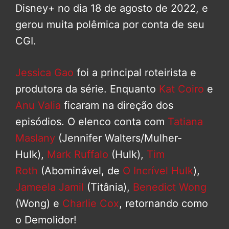
Disney+ no dia 18 de agosto de 2022, e
gerou muita polêmica por conta de seu
CGI.
Jessica Gao
foi a principal roteirista e
produtora da série. Enquanto
Kat Coiro
e
Anu Valia
ficaram na direção dos
episódios. O elenco conta com
Tatiana
Maslany
(Jennifer Walters/Mulher-
Hulk),
Mark Ruffalo
(Hulk),
Tim
Roth
(Abominável, de
O Incrível Hulk
),
Jameela Jamil
(Titânia),
Benedict Wong
(Wong) e
Charlie Cox
, retornando como
o Demolidor!