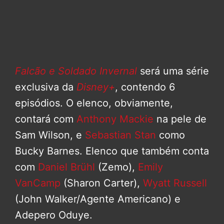
Falcão e Soldado Invernal
será uma série
exclusiva da
Disney+
, contendo 6
episódios. O elenco, obviamente,
contará com
Anthony Mackie
na pele de
Sam Wilson, e
Sebastian Stan
como
Bucky Barnes. Elenco que também conta
com
Daniel Brühl
(Zemo),
Emily
VanCamp
(Sharon Carter),
Wyatt Russell
(John Walker/Agente Americano) e
Adepero Oduye.