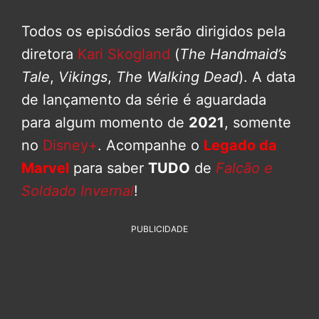
Todos os episódios serão dirigidos pela
diretora
Kari Skogland
(
The Handmaid’s
Tale
,
Vikings
,
The Walking Dead
). A data
de lançamento da série é aguardada
para algum momento de
2021
, somente
no
Disney+
. Acompanhe o
Legado da
Marvel
para saber
TUDO
de
Falcão e
Soldado Invernal
!
PUBLICIDADE