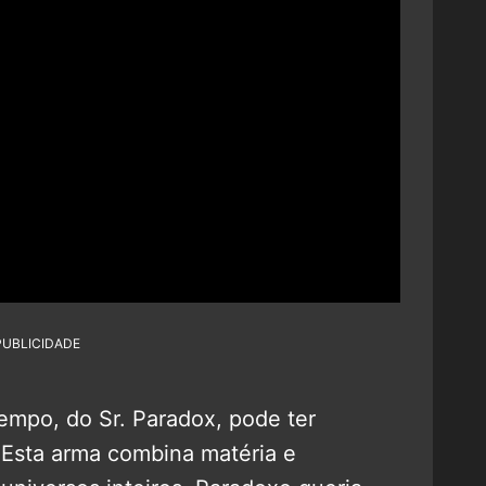
PUBLICIDADE
empo, do Sr. Paradox, pode ter
Esta arma combina matéria e