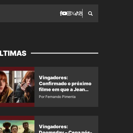
LTIMAS
Vingadores:
Confirmado o próximo
filme em que a Jean
Grey irá aparecer
Por Fernando Pimenta
Vingadores:
Doomsday – Cena pós-