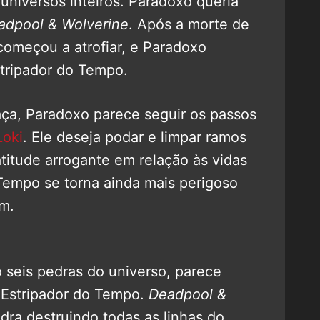
 universos inteiros. Paradoxo queria
adpool & Wolverine
. Após a morte de
começou a atrofiar, e Paradoxo
stripador do Tempo.
a, Paradoxo parece seguir os passos
Loki
. Ele deseja podar e limpar ramos
titude arrogante em relação às vidas
Tempo se torna ainda mais perigoso
m.
 seis pedras do universo, parece
Estripador do Tempo.
Deadpool &
ra destruindo todas as linhas do