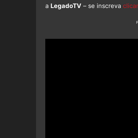
a
LegadoTV
– se inscreva
clica