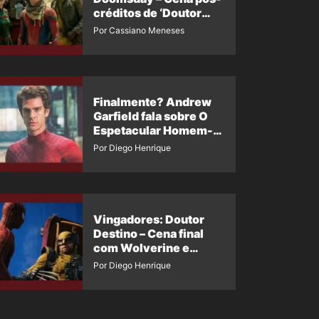
créditos de ‘Doutor
Destino’ é revelada
Por Cassiano Meneses
Finalmente? Andrew
Garfield fala sobre O
Espetacular Homem-
Aranha 3
Por Diego Henrique
Vingadores: Doutor
Destino – Cena final
com Wolverine e
Homem-Aranha de
Por Diego Henrique
Maguire vaza nas
redes