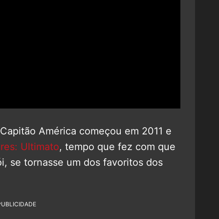
 Capitão América começou em 2011 e
res: Ultimato
, tempo que fez com que
i, se tornasse um dos favoritos dos
PUBLICIDADE