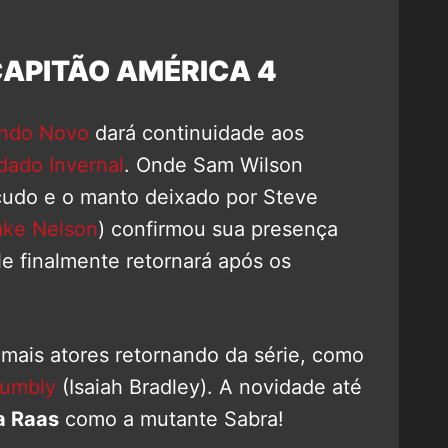
APITÃO AMÉRICA 4
undo Novo
dará continuidade aos
dado Invernal
. Onde Sam Wilson
cudo e o manto deixado por Steve
ake Nelson
) confirmou sua presença
le finalmente retornará após os
mais atores retornando da série, como
Lumbly
(Isaiah Bradley). A novidade até
a Raas
como a mutante Sabra!