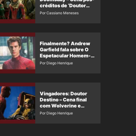
créditos de ‘Doutor
Destino’ é revelada
Por Cassiano Meneses
Finalmente? Andrew
Garfield fala sobre O
Espetacular Homem-
Aranha 3
Por Diego Henrique
Vingadores: Doutor
Destino – Cena final
com Wolverine e
Homem-Aranha de
Por Diego Henrique
Maguire vaza nas
redes