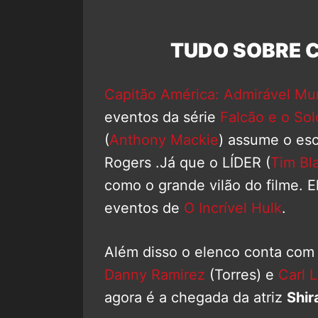
TUDO SOBRE C
Capitão América: Admirável M
eventos da série
Falcão e o Sol
(
Anthony Mackie
) assume o es
Rogers .Já que o LÍDER (
Tim Bl
como o grande vilão do filme. E
eventos de
O Incrível Hulk
.
Além disso o elenco conta com 
Danny Ramirez
(Torres) e
Carl 
agora é a chegada da atriz
Shir