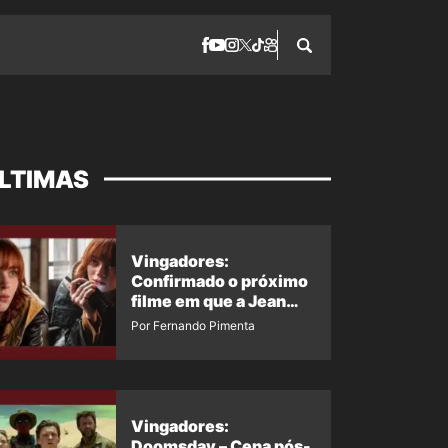
LTIMAS
Vingadores:
Confirmado o próximo
filme em que a Jean
Grey irá aparecer
Por Fernando Pimenta
Vingadores:
Doomsday – Cena pós-