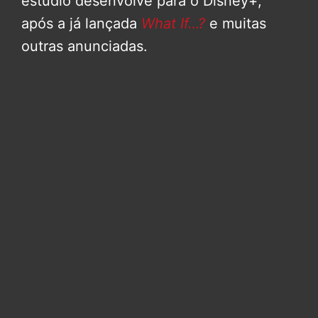
estúdio desenvolve para o Disney+,
após a já lançada
What If…?
e muitas
outras anunciadas.