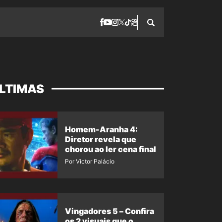
LTIMAS
Homem-Aranha 4:
Diretor revela que
chorou ao ler cena final
Por Victor Palácio
Vingadores 5 – Confira
os 2 visuais que o