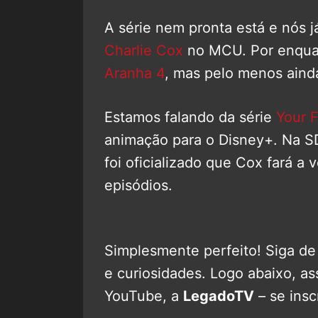
A série nem pronta está e nós 
Charlie Cox
no MCU. Por enquan
Aranha 4
, mas pelo menos aind
Estamos falando da série
Your 
animação para o Disney+. Na S
foi oficializado que Cox fará a
episódios.
Simplesmente perfeito! Siga de
e curiosidades. Logo abaixo, as
YouTube, a
LegadoTV
– se ins