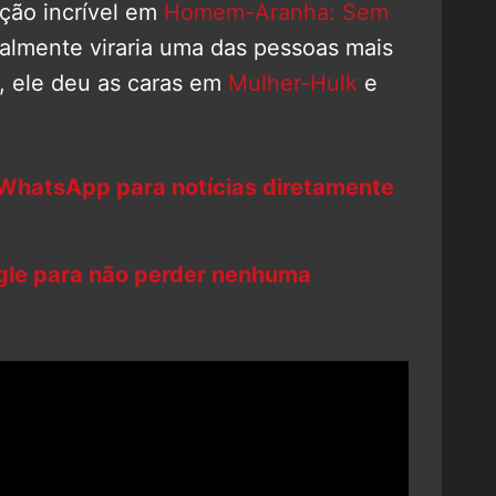
ação incrível em
Homem-Aranha: Sem
almente viraria uma das pessoas mais
, ele deu as caras em
Mulher-Hulk
e
 WhatsApp para notícias diretamente
ogle para não perder nenhuma