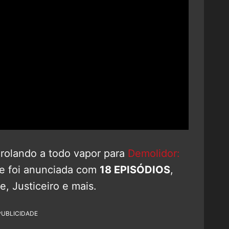
 rolando a todo vapor para
Demolidor:
e foi anunciada com
18 EPISÓDIOS
,
e, Justiceiro e mais.
PUBLICIDADE