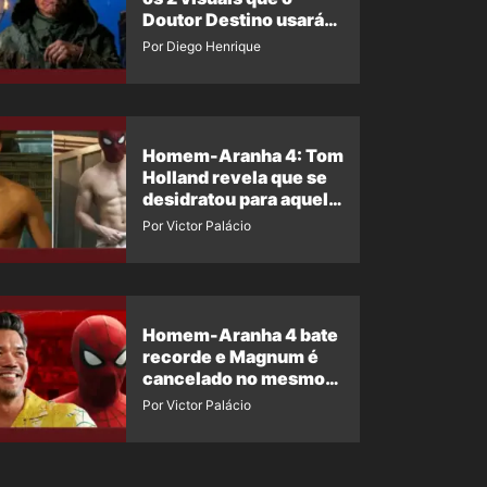
Doutor Destino usará
no filme
Por Diego Henrique
Homem-Aranha 4: Tom
Holland revela que se
desidratou para aquela
cena
Por Victor Palácio
Homem-Aranha 4 bate
recorde e Magnum é
cancelado no mesmo
dia – diretor se
Por Victor Palácio
pronuncia