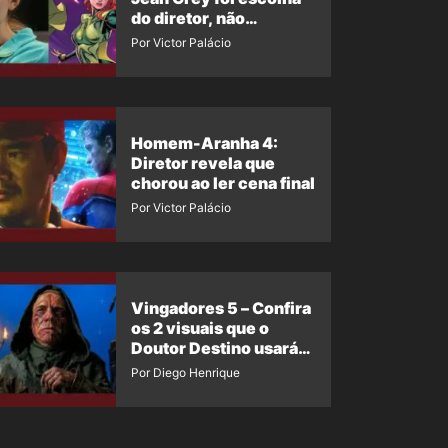
do diretor, não
imposição da Marvel
Por Victor Palácio
Homem-Aranha 4:
Diretor revela que
chorou ao ler cena final
Por Victor Palácio
Vingadores 5 – Confira
os 2 visuais que o
Doutor Destino usará
no filme
Por Diego Henrique