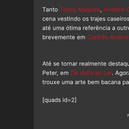
Tanto
Tobey Maguire
,
Andrew G
cena vestindo os trajes caseiro
até uma ótima referência a outro
brevemente em
Capitão América
Até se tornar realmente destaq
Peter, em
De Volta ao Lar
. Agor
trouxe uma arte bem bacana par
[quads id=2]