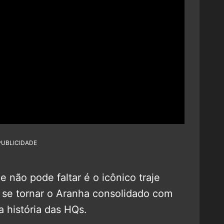
PUBLICIDADE
 não pode faltar é o icônico traje
e se tornar o Aranha consolidado com
 história das HQs.