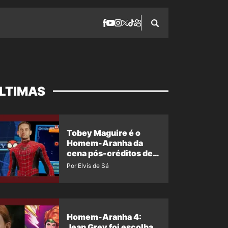
LTIMAS
Tobey Maguire é o
Homem-Aranha da
cena pós-créditos de
Um Novo Dia?
Por Elvis de Sá
Homem-Aranha 4:
Jean Grey foi escolha