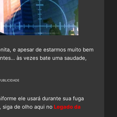
nita, e apesar de estarmos muito bem
entes… às vezes bate uma saudade,
PUBLICIDADE
niforme ele usará durante sua fuga
o, siga de olho aqui no
Legado da