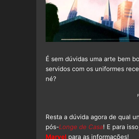
É sem dúvidas uma arte bem bo
servidos com os uniformes rec
né?
Resta a dúvida agora de qual u
pós-
Longe de Casa
! E para iss
Marvel
para as informações!